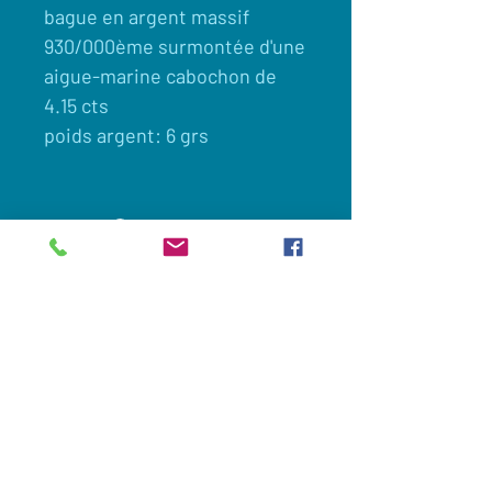
bague en argent massif
930/000ème surmontée d'une
aigue-marine cabochon de
4.15 cts
poids argent: 6 grs
Client
Nous contacter
Appelez maintenant:
0033(0)649694605
Commander en ligne
Legislation et vie privée
Nous suivre