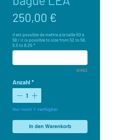
bague LEA
Preis
250,00 €
il est possible de mettre à la taille 50 à
58 / it is possible to size from 52 to 58,
5.5 to 8.25
*
0/462
Anzahl
*
Nur noch 1 verfügbar
In den Warenkorb