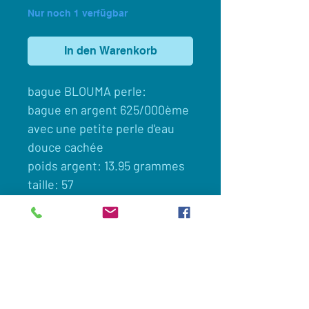
Nur noch 1 verfügbar
In den Warenkorb
bague BLOUMA perle:
bague en argent 625/000ème
avec une petite perle d'eau
douce cachée
poids argent: 13.95 grammes
taille: 57
Client
Nous contacter
Appelez maintenant:
0033(0)649694605