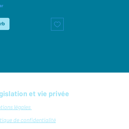
ar
orb
gislation et vie privée
tions légales
itique de confidentialité