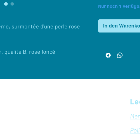
Nur noch 1 verfügb
In den Warenk
ème, surmontée d'une perle rose
, qualité B, rose foncé
Le
Men
Pol