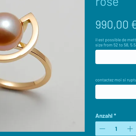
rose
990,00 
il est possible de mettr
size from 52 to 58, 5.5
contactez moi si ruptu
Anzahl
*