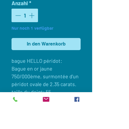
Anzahl
*
Nur noch 1 verfügbar
In den Warenkorb
bague HELLO péridot:
Bague en or jaune
750/000ème, surmontée d'un
péridot ovale de 2.35 carats.
taille du doigt: 55
Client
Nous contacter