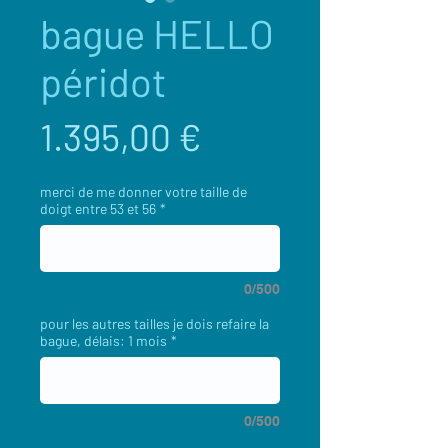
bague HELLO
péridot
Preis
1.395,00 €
merci de me donner votre taille de
doigt entre 53 et 56
*
0/500
pour les autres tailles je dois refaire la
bague, délais: 1 mois
*
0/500