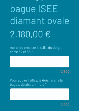
bague ISEE
diamant ovale
Preis
2.180,00 €
merci de préciser la taille du doigt,
entre 54 et 58.
*
0/500
Pour autres tailles, je dois refaire la
bague, délais: un mois
*
0/500