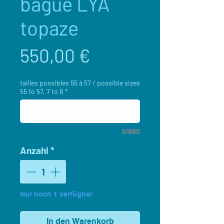
bague LYA
topaze
Preis
550,00 €
tailles possibles 55 à 57 / possible sizes
55 to 57, 7 to 8
*
0/500
Anzahl
*
Nur noch 1 verfügbar
In den Warenkorb