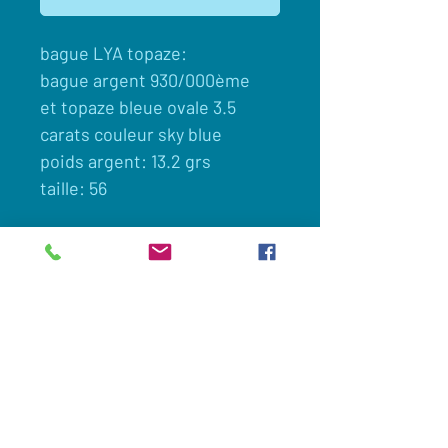
bague LYA topaze:
bague argent 930/000ème
et topaze bleue ovale 3.5
carats couleur sky blue
poids argent: 13.2 grs
taille: 56
Client
Nous contacter
Appelez maintenant:
0033(0)649694605
Commander en ligne
Legislation et vie privée