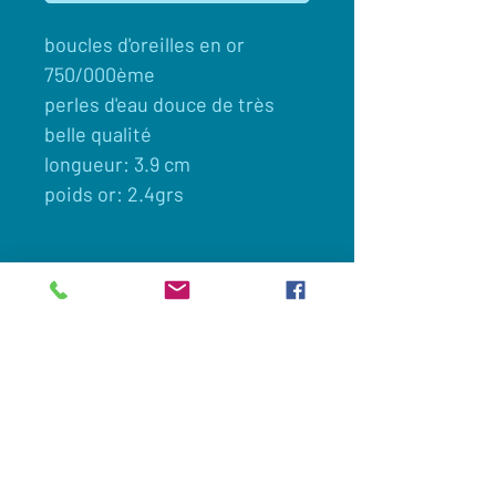
boucles d'oreilles en or
750/000ème
perles d'eau douce de très
belle qualité
longueur: 3.9 cm
poids or: 2.4grs
Client
Nous contacter
Appelez maintenant:
0033(0)649694605
Commander en ligne
Legislation et vie privée