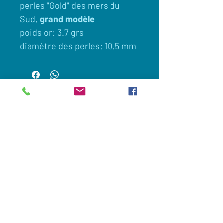
perles "Gold" des mers du
Sud,
grand modèle
poids or: 3.7 grs
diamètre des perles: 10.5 mm
Client
Nous contacter
Appelez maintenant:
0033(0)649694605
Commander en ligne
Legislation et vie privée
Nous suivre