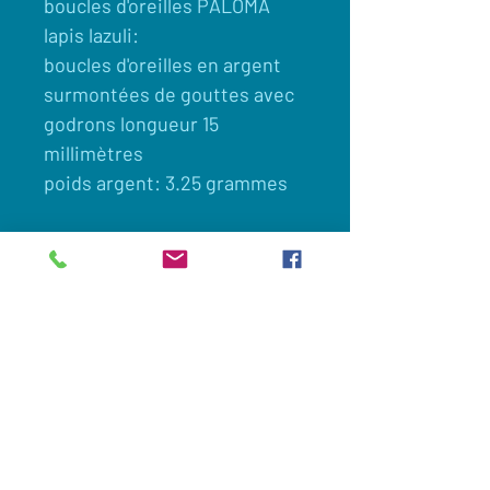
boucles d'oreilles PALOMA
lapis lazuli:
boucles d'oreilles en argent
surmontées de gouttes avec
godrons longueur 15
millimètres
poids argent: 3.25 grammes
Client
Nous contacter
Appelez maintenant:
0033(0)649694605
Commander en ligne
Legislation et vie privée
Nous suivre