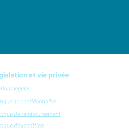
gislation et vie privée
tions légales
itique de confidentialité
itique de remboursement
itique d'expedition