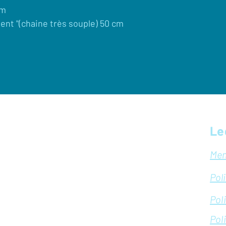
mm
ent "(chaine très souple) 50 cm
Le
Men
Pol
Pol
Pol