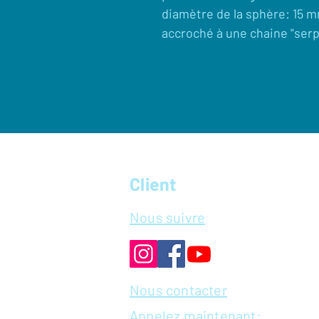
diamètre de la sphère: 15 
accroché à une chaine "serp
Client
Nous suivre
Nous contacter
Appelez maintenant: